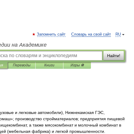
Запомнить сайт
Словарь на свой сайт
RU
едии на Академике
Найти!
ия
Переводы
Книги
Игры ⚽
рузовые
и
легковые
автомобили
),
Нижнекамская
ГЭС
,
ромаш
»;
производство
стройматериалов
;
предприятия
пищевой
пищекомбинат
,
а
также
мясокомбинат
и
молочный
комбинат
в
щей
(
мебельная
фабрика
)
и
легкой
промышленности
.