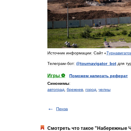
Источник
информации:
Сайт
«
Турнавигато
Телеграм
-
бот:
@
tournavigator
_
bot
для
ту
Игры ⚽
Поможем написать реферат
Синонимы
:
автоград
,
брежнев
,
город
,
челны
Пенза
Смотреть что такое "Набережные Ч