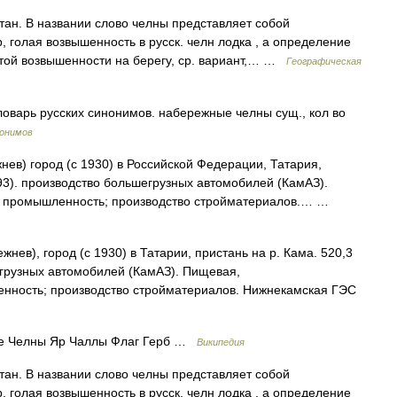
стан. В названии слово челны представляет собой
, голая возвышенность в русск. челн лодка , а определение
той возвышенности на берегу, ср. вариант,… …
Географическая
варь русских синонимов. набережные челны сущ., кол во
нонимов
нев) город (с 1930) в Российской Федерации, Татария,
993). производство большегрузных автомобилей (КамАЗ).
я промышленность; производство стройматериалов.… …
ежнев), город (с 1930) в Татарии, пристань на р. Кама. 520,3
егрузных автомобилей (КамАЗ). Пищевая,
нность; производство стройматериалов. Нижнекамская ГЭС
е Челны Яр Чаллы Флаг Герб …
Википедия
стан. В названии слово челны представляет собой
, голая возвышенность в русск. челн лодка , а определение