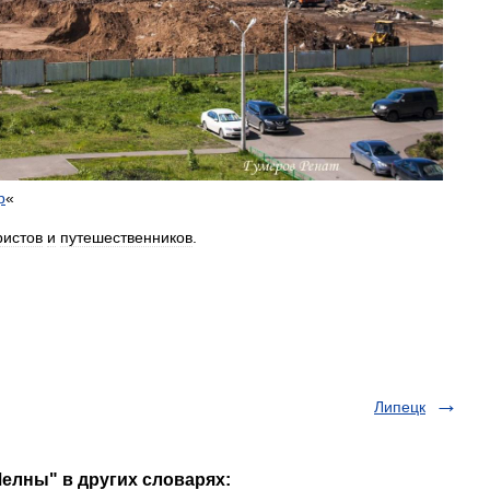
р
«
ристов
и
путешественников
.
Липецк
елны" в других словарях: