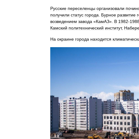
Русские
переселенцы
организовали
почин
получили
статус
города
.
Бурное
развитие
возведением
завода
«
КамАЗ
».
В
1982
-
198
Камский
политехнический
институт
,
Набере
На
окраине
города
находится
климатическ