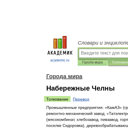
Словари и энциклоп
academic.ru
Города мира
Толкован
Города мира
Набережные Челны
Толкование
Перевод
Промышленные
предприятия:
«
КамАЗ
» (
г
ремонтно
-
механический
завод
; «
Татэлект
(
мясокомбинат
,
хлебозавод
,
пивзавод
,
гор
поселке
Сидоровка
),
деревообрабатываю