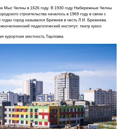
ок
Мыс
Челны
в
1626
году
.
В
1930
году
Набережные
Челны
городского
строительства
началось
в
1969
году
в
связи
с
8
годах
город
назывался
Брежнев
в
честь
Л
.
И
.
Брежнева
.
жночелнинский
педагогический
институт
;
театр
кукол
.
ая
курортная
местность
Тарловка
.