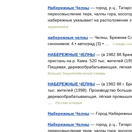
Набережные Челны
— город, р.ц., Татар
переосмысление тюрк, чаллы гора, косогор
набережные указывает на расположение э
энциклопедия
набережные челны
— Челны, Брежнев Сло
синонимов: 4 • автоград (3) • …
Словарь си
НАБЕРЕЖНЫЕ ЧЕЛНЫ
— (в 1982 88 Бреж
пристань на р. Кама. 520 тыс. жителей (1
Пищевая, деревообрабатывающая, легка
Большой Энциклопедический словарь
НАБЕРЕЖНЫЕ ЧЕЛНЫ
— (в 1982 88 г. Бр
тыс. жителей (1998). Производство больш
деревообрабатывающая, лёгкая промышле
…
Русская история
Набережные Челны
— Город Набережны
Набережные Челны
— город, р.ц., Татар
переосмысление тюрк, чаллы гора, косогор