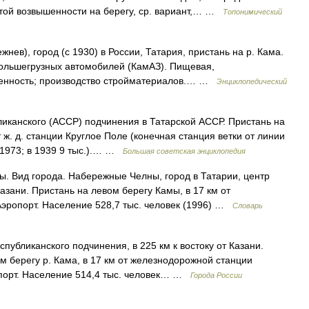
той возвышенности на берегу, ср. вариант,… …
Топонимический
жнев), город (с 1930) в России, Татария, пристань на р. Кама.
 большегрузных автомобилей (КамАЗ). Пищевая,
енность; производство стройматериалов.… …
Энциклопедический
нского (АССР) подчинения в Татарской АССР. Пристань на
 ж. д. станции Круглое Поле (конечная станция ветки от линии
(1973; в 1939 9 тыс.).… …
Большая советская энциклопедия
 Вид города. Набережные Челны, город в Татарии, центр
 Казани. Пристань на левом берегу Камы, в 17 км от
эропорт. Население 528,7 тыс. человек (1996) …
Словарь
ликанского подчинения, в 225 км к востоку от Казани.
м берегу р. Кама, в 17 км от железнодорожной станции
опорт. Население 514,4 тыс. человек… …
Города России