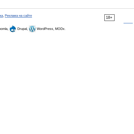
ка
,
Реклама на сайте
18+
omla,
Drupal,
WordPress, MODx.